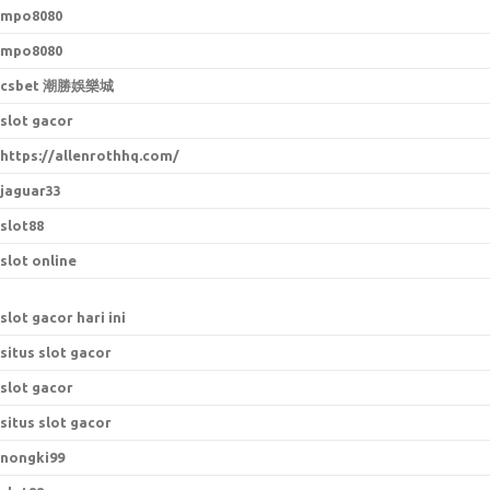
mpo8080
mpo8080
csbet 潮勝娛樂城
slot gacor
https://allenrothhq.com/
jaguar33
slot88
slot online
slot gacor hari ini
situs slot gacor
slot gacor
situs slot gacor
nongki99