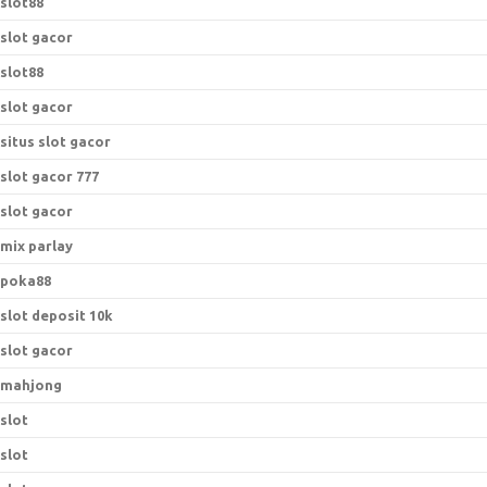
slot88
slot gacor
slot88
slot gacor
situs slot gacor
slot gacor 777
slot gacor
mix parlay
poka88
slot deposit 10k
slot gacor
mahjong
slot
slot