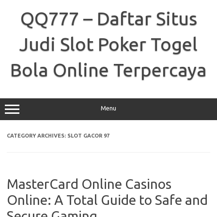
Skip
to
QQ777 – Daftar Situs
content
Judi Slot Poker Togel
Bola Online Terpercaya
Menu
CATEGORY ARCHIVES:
SLOT GACOR 97
MasterCard Online Casinos
Online: A Total Guide to Safe and
Secure Gaming