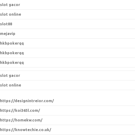
slot gacor
slot online
slot88
mejavip
hkbpokerqq
hkbpokerqq
hkbpokerqq
slot gacor
slot online
https://designintreior.com/
https://koi365l.com/
https://homekw.com/
https://knowtechie.co.uk/