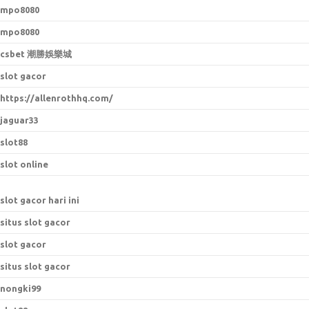
mpo8080
mpo8080
csbet 潮勝娛樂城
slot gacor
https://allenrothhq.com/
jaguar33
slot88
slot online
slot gacor hari ini
situs slot gacor
slot gacor
situs slot gacor
nongki99