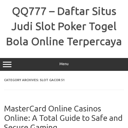
Skip
to
QQ777 – Daftar Situs
content
Judi Slot Poker Togel
Bola Online Terpercaya
Menu
CATEGORY ARCHIVES:
SLOT GACOR 51
MasterCard Online Casinos
Online: A Total Guide to Safe and
Secure Gaming