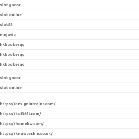
slot gacor
slot online
slot88
mejavip
hkbpokerqq
hkbpokerqq
hkbpokerqq
slot gacor
slot online
https://designintreior.com/
https://koi365l.com/
https://homekw.com/
https://knowtechie.co.uk/