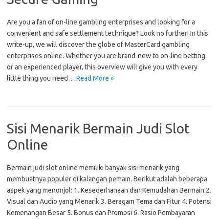
Are you a fan of on-line gambling enterprises and looking for a
convenient and safe settlement technique? Look no further! In this
write-up, we will discover the globe of MasterCard gambling
enterprises online. Whether you are brand-new to on-line betting
or an experienced player, this overview will give you with every
little thing you need…
Read More »
Sisi Menarik Bermain Judi Slot
Online
Bermain judi slot online memiliki banyak sisi menarik yang
membuatnya populer di kalangan pemain. Berikut adalah beberapa
aspek yang menonjol: 1. Kesederhanaan dan Kemudahan Bermain 2.
Visual dan Audio yang Menarik 3. Beragam Tema dan Fitur 4. Potensi
Kemenangan Besar 5. Bonus dan Promosi 6. Rasio Pembayaran