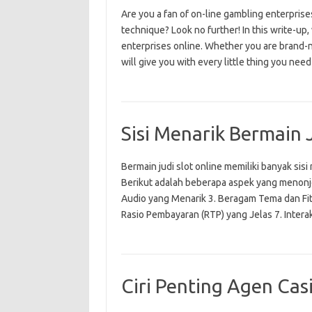
Are you a fan of on-line gambling enterpris
technique? Look no further! In this write-up
enterprises online. Whether you are brand-n
will give you with every little thing you ne
Sisi Menarik Bermain 
Bermain judi slot online memiliki banyak si
Berikut adalah beberapa aspek yang menonj
Audio yang Menarik 3. Beragam Tema dan Fit
Rasio Pembayaran (RTP) yang Jelas 7. Intera
Ciri Penting Agen Cas