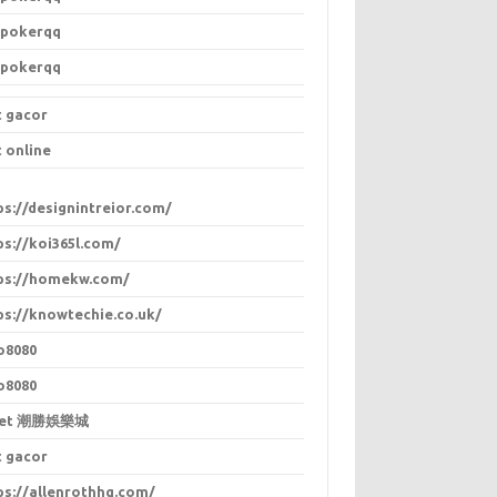
bpokerqq
bpokerqq
t gacor
t online
ps://designintreior.com/
ps://koi365l.com/
ps://homekw.com/
ps://knowtechie.co.uk/
o8080
o8080
bet 潮勝娛樂城
t gacor
ps://allenrothhq.com/