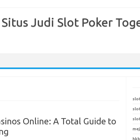
Situs Judi Slot Poker Tog
slo
slo
inos Online: A Total Guide to
slo
ing
mej
hk