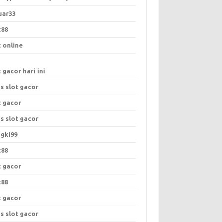
uar33
t88
t online
t gacor hari ini
us slot gacor
t gacor
us slot gacor
gki99
t88
t gacor
t88
t gacor
us slot gacor