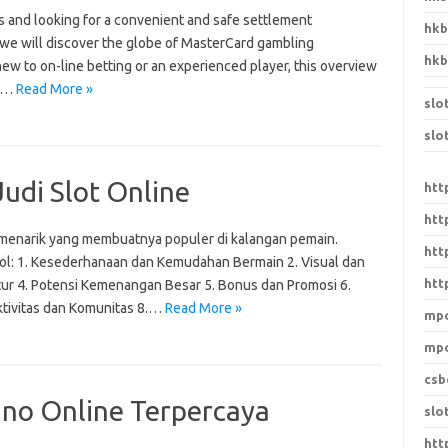
es and looking for a convenient and safe settlement
hk
, we will discover the globe of MasterCard gambling
hk
ew to on-line betting or an experienced player, this overview
ed…
Read More »
slo
slo
Judi Slot Online
htt
htt
si menarik yang membuatnya populer di kalangan pemain.
htt
ol: 1. Kesederhanaan dan Kemudahan Bermain 2. Visual dan
htt
ur 4. Potensi Kemenangan Besar 5. Bonus dan Promosi 6.
ktivitas dan Komunitas 8.…
Read More »
mp
mp
cs
ino Online Terpercaya
slo
htt