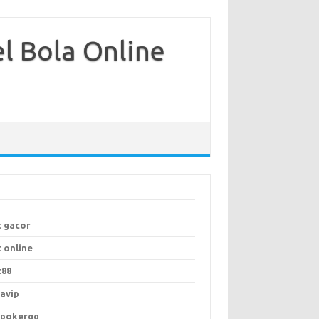
el Bola Online
t gacor
t online
t88
avip
bpokerqq