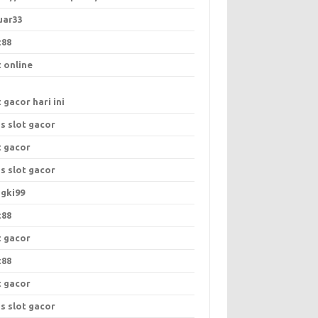
uar33
t88
t online
t gacor hari ini
us slot gacor
t gacor
us slot gacor
gki99
t88
t gacor
t88
t gacor
us slot gacor