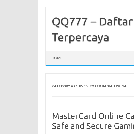
Skip
to
content
QQ777 – Daftar 
Terpercaya
HOME
CATEGORY ARCHIVES:
POKER HADIAH PULSA
MasterCard Online Cas
Safe and Secure Gam