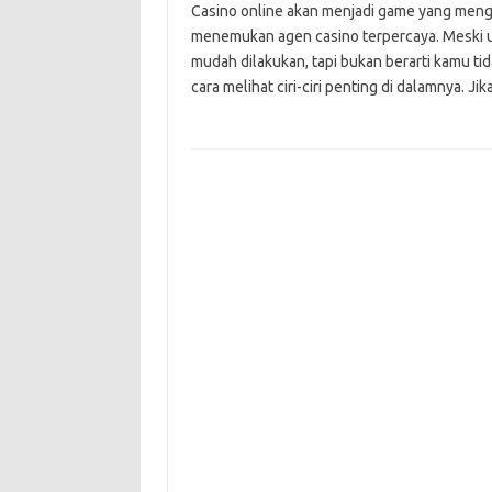
Casino online akan menjadi game yang meng
menemukan agen casino terpercaya. Meski 
mudah dilakukan, tapi bukan berarti kamu t
cara melihat ciri-ciri penting di dalamnya. Ji