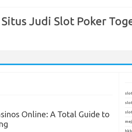
Situs Judi Slot Poker Tog
slo
slo
inos Online: A Total Guide to
slo
ing
mej
hk