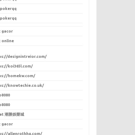
bpokerqq
bpokerqq
t gacor
t online
ps://designintreior.com/
ps://koi365l.com/
ps://homekw.com/
ps://knowtechie.co.uk/
o8080
o8080
bet 潮勝娛樂城
t gacor
ps://allenrothhq.com/