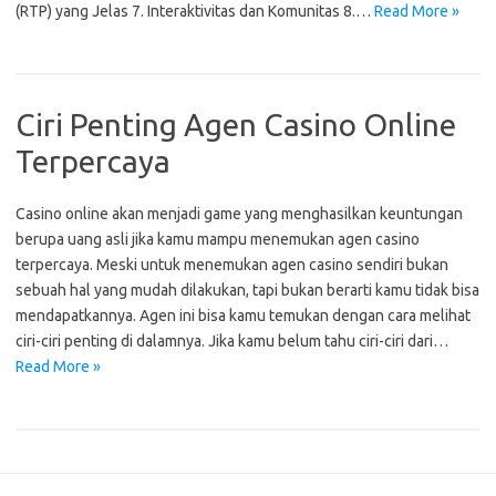
(RTP) yang Jelas 7. Interaktivitas dan Komunitas 8.…
Read More »
Ciri Penting Agen Casino Online
Terpercaya
Casino online akan menjadi game yang menghasilkan keuntungan
berupa uang asli jika kamu mampu menemukan agen casino
terpercaya. Meski untuk menemukan agen casino sendiri bukan
sebuah hal yang mudah dilakukan, tapi bukan berarti kamu tidak bisa
mendapatkannya. Agen ini bisa kamu temukan dengan cara melihat
ciri-ciri penting di dalamnya. Jika kamu belum tahu ciri-ciri dari…
Read More »