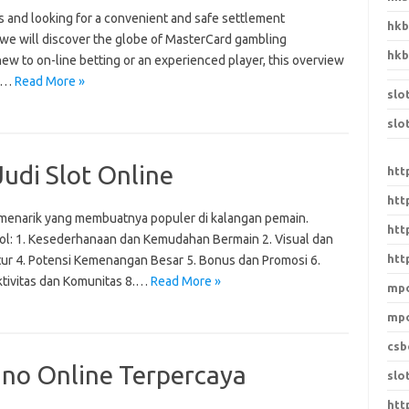
es and looking for a convenient and safe settlement
hk
, we will discover the globe of MasterCard gambling
hk
ew to on-line betting or an experienced player, this overview
ed…
Read More »
slo
slo
Judi Slot Online
htt
htt
si menarik yang membuatnya populer di kalangan pemain.
htt
ol: 1. Kesederhanaan dan Kemudahan Bermain 2. Visual dan
htt
ur 4. Potensi Kemenangan Besar 5. Bonus dan Promosi 6.
ktivitas dan Komunitas 8.…
Read More »
mp
mp
cs
ino Online Terpercaya
slo
htt