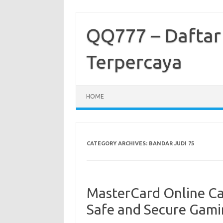
Skip
to
content
QQ777 – Daftar 
Terpercaya
HOME
CATEGORY ARCHIVES:
BANDAR JUDI 75
MasterCard Online Cas
Safe and Secure Gam