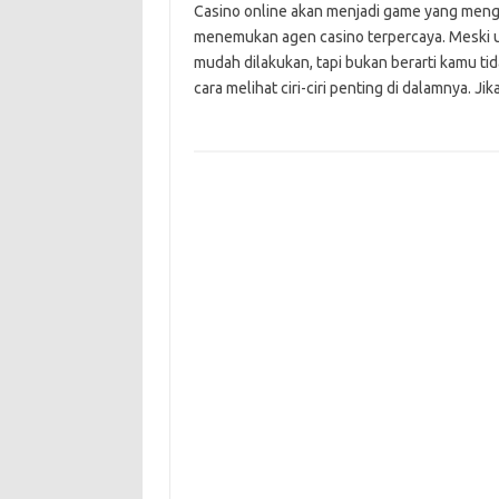
Casino online akan menjadi game yang meng
menemukan agen casino terpercaya. Meski 
mudah dilakukan, tapi bukan berarti kamu t
cara melihat ciri-ciri penting di dalamnya. Ji