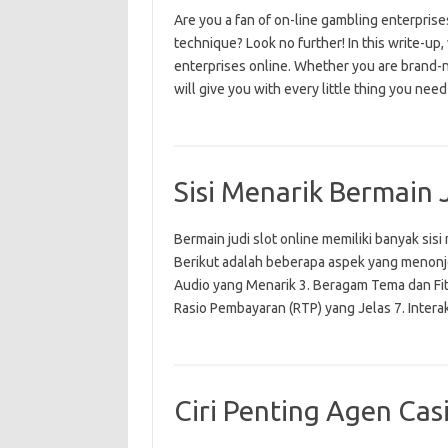
Are you a fan of on-line gambling enterpris
technique? Look no further! In this write-up
enterprises online. Whether you are brand-n
will give you with every little thing you ne
Sisi Menarik Bermain 
Bermain judi slot online memiliki banyak si
Berikut adalah beberapa aspek yang menonj
Audio yang Menarik 3. Beragam Tema dan Fit
Rasio Pembayaran (RTP) yang Jelas 7. Intera
Ciri Penting Agen Cas