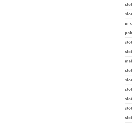
slo
slo
mix
pok
slo
slo
ma
slo
slo
slo
slo
slo
slo