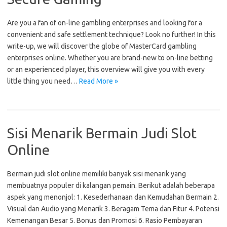
Are you a fan of on-line gambling enterprises and looking for a
convenient and safe settlement technique? Look no further! In this
write-up, we will discover the globe of MasterCard gambling
enterprises online. Whether you are brand-new to on-line betting
or an experienced player, this overview will give you with every
little thing you need…
Read More »
Sisi Menarik Bermain Judi Slot
Online
Bermain judi slot online memiliki banyak sisi menarik yang
membuatnya populer di kalangan pemain. Berikut adalah beberapa
aspek yang menonjol: 1. Kesederhanaan dan Kemudahan Bermain 2.
Visual dan Audio yang Menarik 3. Beragam Tema dan Fitur 4. Potensi
Kemenangan Besar 5. Bonus dan Promosi 6. Rasio Pembayaran