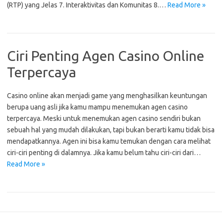
(RTP) yang Jelas 7. Interaktivitas dan Komunitas 8.…
Read More »
Ciri Penting Agen Casino Online
Terpercaya
Casino online akan menjadi game yang menghasilkan keuntungan
berupa uang asli jika kamu mampu menemukan agen casino
terpercaya. Meski untuk menemukan agen casino sendiri bukan
sebuah hal yang mudah dilakukan, tapi bukan berarti kamu tidak bisa
mendapatkannya. Agen ini bisa kamu temukan dengan cara melihat
ciri-ciri penting di dalamnya. Jika kamu belum tahu ciri-ciri dari…
Read More »