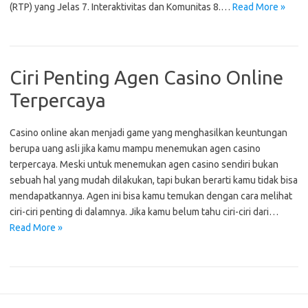
(RTP) yang Jelas 7. Interaktivitas dan Komunitas 8.…
Read More »
Ciri Penting Agen Casino Online
Terpercaya
Casino online akan menjadi game yang menghasilkan keuntungan
berupa uang asli jika kamu mampu menemukan agen casino
terpercaya. Meski untuk menemukan agen casino sendiri bukan
sebuah hal yang mudah dilakukan, tapi bukan berarti kamu tidak bisa
mendapatkannya. Agen ini bisa kamu temukan dengan cara melihat
ciri-ciri penting di dalamnya. Jika kamu belum tahu ciri-ciri dari…
Read More »