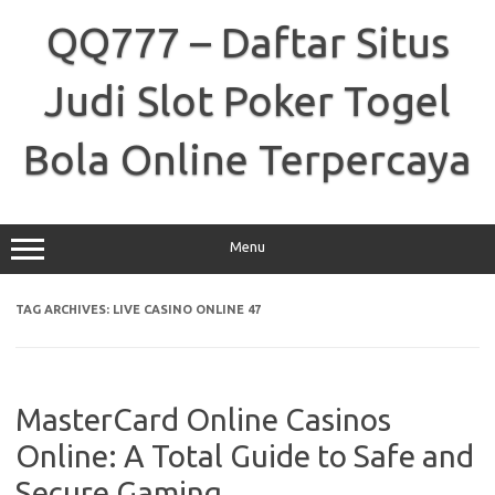
Skip
to
QQ777 – Daftar Situs
content
Judi Slot Poker Togel
Bola Online Terpercaya
Menu
TAG ARCHIVES:
LIVE CASINO ONLINE 47
MasterCard Online Casinos
Online: A Total Guide to Safe and
Secure Gaming