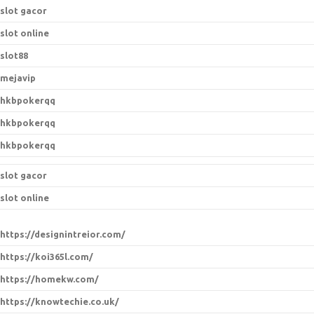
slot gacor
slot online
slot88
mejavip
hkbpokerqq
hkbpokerqq
hkbpokerqq
slot gacor
slot online
https://designintreior.com/
https://koi365l.com/
https://homekw.com/
https://knowtechie.co.uk/