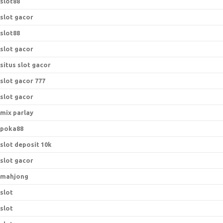
slot88
slot gacor
slot88
slot gacor
situs slot gacor
slot gacor 777
slot gacor
mix parlay
poka88
slot deposit 10k
slot gacor
mahjong
slot
slot