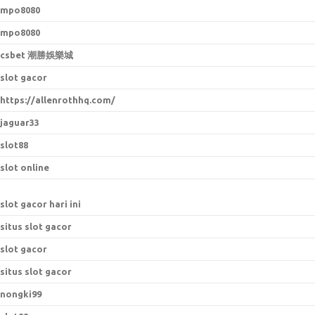
mpo8080
mpo8080
csbet 潮勝娛樂城
slot gacor
https://allenrothhq.com/
jaguar33
slot88
slot online
slot gacor hari ini
situs slot gacor
slot gacor
situs slot gacor
nongki99