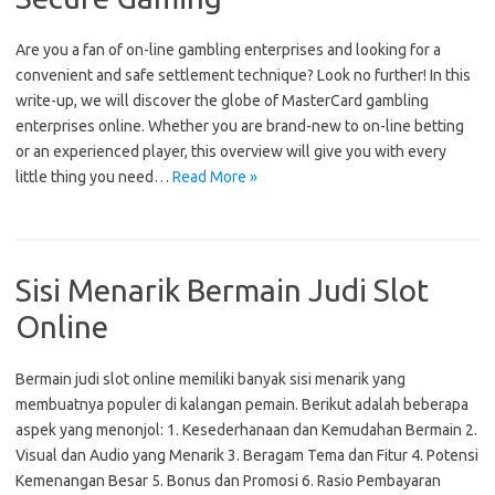
Are you a fan of on-line gambling enterprises and looking for a
convenient and safe settlement technique? Look no further! In this
write-up, we will discover the globe of MasterCard gambling
enterprises online. Whether you are brand-new to on-line betting
or an experienced player, this overview will give you with every
little thing you need…
Read More »
Sisi Menarik Bermain Judi Slot
Online
Bermain judi slot online memiliki banyak sisi menarik yang
membuatnya populer di kalangan pemain. Berikut adalah beberapa
aspek yang menonjol: 1. Kesederhanaan dan Kemudahan Bermain 2.
Visual dan Audio yang Menarik 3. Beragam Tema dan Fitur 4. Potensi
Kemenangan Besar 5. Bonus dan Promosi 6. Rasio Pembayaran