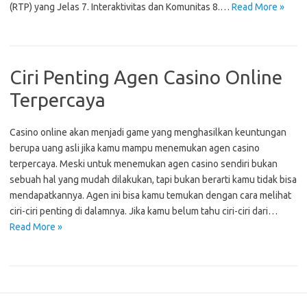
(RTP) yang Jelas 7. Interaktivitas dan Komunitas 8.…
Read More »
Ciri Penting Agen Casino Online
Terpercaya
Casino online akan menjadi game yang menghasilkan keuntungan
berupa uang asli jika kamu mampu menemukan agen casino
terpercaya. Meski untuk menemukan agen casino sendiri bukan
sebuah hal yang mudah dilakukan, tapi bukan berarti kamu tidak bisa
mendapatkannya. Agen ini bisa kamu temukan dengan cara melihat
ciri-ciri penting di dalamnya. Jika kamu belum tahu ciri-ciri dari…
Read More »