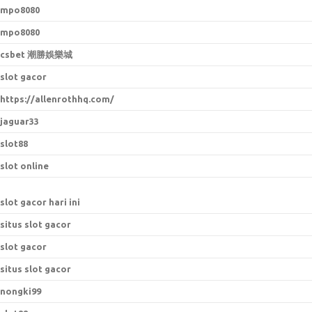
mpo8080
mpo8080
csbet 潮勝娛樂城
slot gacor
https://allenrothhq.com/
jaguar33
slot88
slot online
slot gacor hari ini
situs slot gacor
slot gacor
situs slot gacor
nongki99