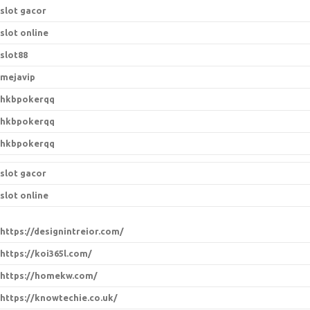
slot gacor
slot online
slot88
mejavip
hkbpokerqq
hkbpokerqq
hkbpokerqq
slot gacor
slot online
https://designintreior.com/
https://koi365l.com/
https://homekw.com/
https://knowtechie.co.uk/