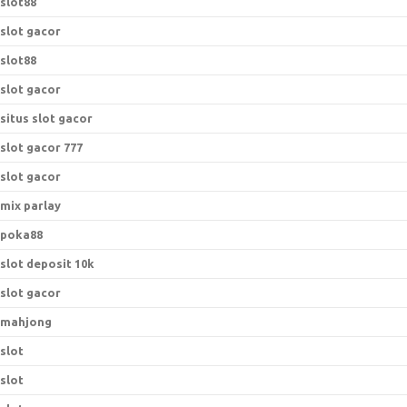
slot88
slot gacor
slot88
slot gacor
situs slot gacor
slot gacor 777
slot gacor
mix parlay
poka88
slot deposit 10k
slot gacor
mahjong
slot
slot