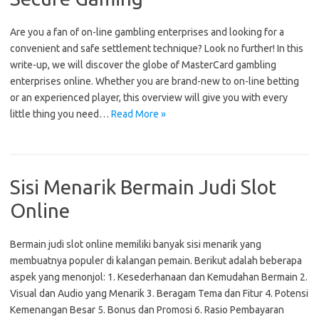
Are you a fan of on-line gambling enterprises and looking for a
convenient and safe settlement technique? Look no further! In this
write-up, we will discover the globe of MasterCard gambling
enterprises online. Whether you are brand-new to on-line betting
or an experienced player, this overview will give you with every
little thing you need…
Read More »
Sisi Menarik Bermain Judi Slot
Online
Bermain judi slot online memiliki banyak sisi menarik yang
membuatnya populer di kalangan pemain. Berikut adalah beberapa
aspek yang menonjol: 1. Kesederhanaan dan Kemudahan Bermain 2.
Visual dan Audio yang Menarik 3. Beragam Tema dan Fitur 4. Potensi
Kemenangan Besar 5. Bonus dan Promosi 6. Rasio Pembayaran