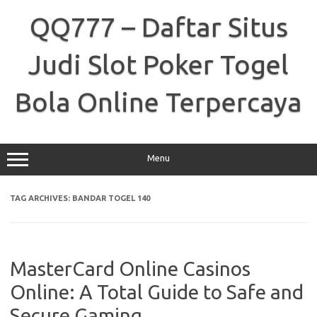
Skip
to
QQ777 – Daftar Situs
content
Judi Slot Poker Togel
Bola Online Terpercaya
Menu
TAG ARCHIVES:
BANDAR TOGEL 140
MasterCard Online Casinos
Online: A Total Guide to Safe and
Secure Gaming