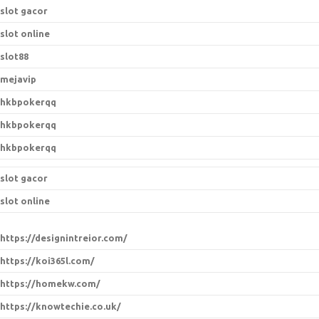
slot gacor
slot online
slot88
mejavip
hkbpokerqq
hkbpokerqq
hkbpokerqq
slot gacor
slot online
https://designintreior.com/
https://koi365l.com/
https://homekw.com/
https://knowtechie.co.uk/