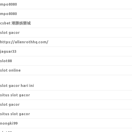
mpo8080
mpo8080
csbet 潮勝娛樂城
slot gacor
https://allenrothhq.com/
jaguar33
slot88
slot online
slot gacor hari ini
situs slot gacor
slot gacor
situs slot gacor
nongki99