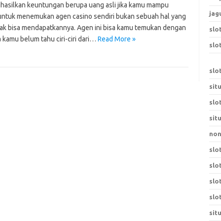
hasilkan keuntungan berupa uang asli jika kamu mampu
jag
untuk menemukan agen casino sendiri bukan sebuah hal yang
idak bisa mendapatkannya. Agen ini bisa kamu temukan dengan
slo
ka kamu belum tahu ciri-ciri dari…
Read More »
slo
slo
sit
slo
sit
non
slo
slo
slo
slo
sit