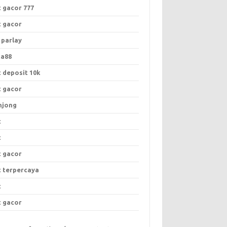
t gacor 777
t gacor
 parlay
a88
t deposit 10k
t gacor
hjong
t
t
t gacor
t terpercaya
t
t gacor