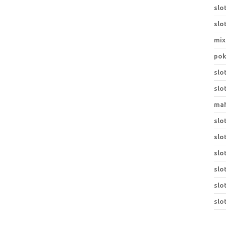
slo
slo
mix
pok
slo
slo
ma
slo
slo
slo
slo
slo
slo