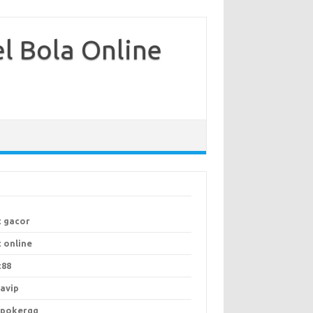
el Bola Online
t gacor
t online
t88
avip
bpokerqq