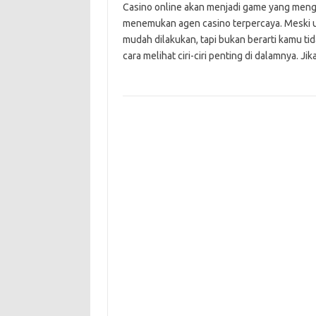
Casino online akan menjadi game yang meng
menemukan agen casino terpercaya. Meski 
mudah dilakukan, tapi bukan berarti kamu t
cara melihat ciri-ciri penting di dalamnya. Ji