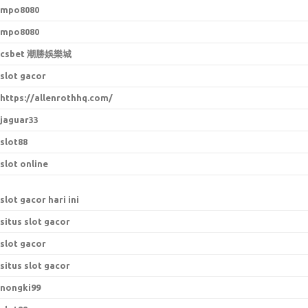
mpo8080
mpo8080
csbet 潮勝娛樂城
slot gacor
https://allenrothhq.com/
jaguar33
slot88
slot online
slot gacor hari ini
situs slot gacor
slot gacor
situs slot gacor
nongki99