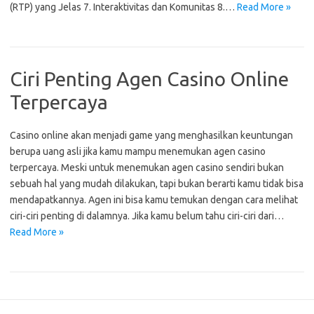
(RTP) yang Jelas 7. Interaktivitas dan Komunitas 8.…
Read More »
Ciri Penting Agen Casino Online
Terpercaya
Casino online akan menjadi game yang menghasilkan keuntungan
berupa uang asli jika kamu mampu menemukan agen casino
terpercaya. Meski untuk menemukan agen casino sendiri bukan
sebuah hal yang mudah dilakukan, tapi bukan berarti kamu tidak bisa
mendapatkannya. Agen ini bisa kamu temukan dengan cara melihat
ciri-ciri penting di dalamnya. Jika kamu belum tahu ciri-ciri dari…
Read More »