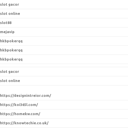
slot gacor
slot online
slot88
mejavip
hkbpokerqq
hkbpokerqq
hkbpokerqq
slot gacor
slot online
https://designintreior.com/
https://koi365l.com/
https://homekw.com/
https://knowtechie.co.uk/