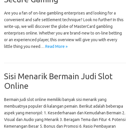
Are you a fan of on-line gambling enterprises and looking for a
convenient and safe settlement technique? Look no further! In this
write-up, we will discover the globe of MasterCard gambling
enterprises online. Whether you are brand-new to on-line betting
or an experienced player, this overview will give you with every
little thing you need…
Read More »
Sisi Menarik Bermain Judi Slot
Online
Bermain judi slot online memiliki banyak sisi menarik yang
membuatnya populer di kalangan pemain. Berikut adalah beberapa
aspek yang menonjol: 1. Kesederhanaan dan Kemudahan Bermain 2.
Visual dan Audio yang Menarik 3. Beragam Tema dan Fitur 4. Potensi
Kemenangan Besar 5. Bonus dan Promosi 6. Rasio Pembayaran