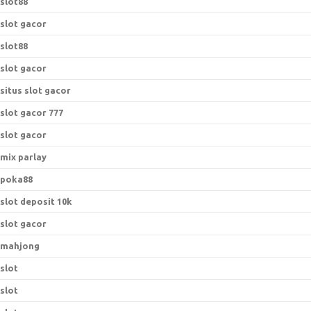
slot88
slot gacor
slot88
slot gacor
situs slot gacor
slot gacor 777
slot gacor
mix parlay
poka88
slot deposit 10k
slot gacor
mahjong
slot
slot