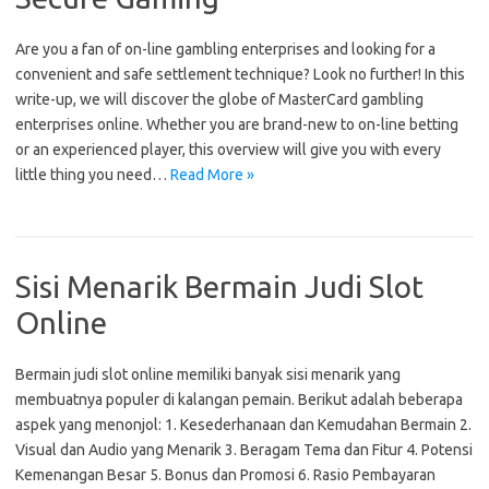
Are you a fan of on-line gambling enterprises and looking for a
convenient and safe settlement technique? Look no further! In this
write-up, we will discover the globe of MasterCard gambling
enterprises online. Whether you are brand-new to on-line betting
or an experienced player, this overview will give you with every
little thing you need…
Read More »
Sisi Menarik Bermain Judi Slot
Online
Bermain judi slot online memiliki banyak sisi menarik yang
membuatnya populer di kalangan pemain. Berikut adalah beberapa
aspek yang menonjol: 1. Kesederhanaan dan Kemudahan Bermain 2.
Visual dan Audio yang Menarik 3. Beragam Tema dan Fitur 4. Potensi
Kemenangan Besar 5. Bonus dan Promosi 6. Rasio Pembayaran