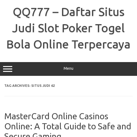
Skip
to
QQ777 – Daftar Situs
content
Judi Slot Poker Togel
Bola Online Terpercaya
Menu
TAG ARCHIVES:
SITUS JUDI 62
MasterCard Online Casinos
Online: A Total Guide to Safe and
Secure Gaming