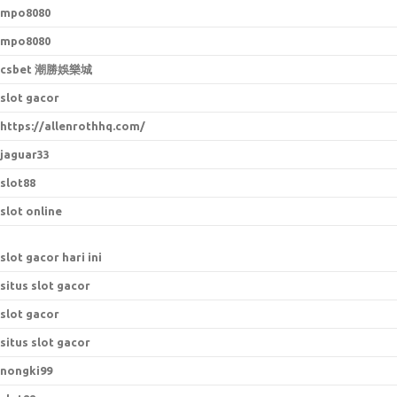
mpo8080
mpo8080
csbet 潮勝娛樂城
slot gacor
https://allenrothhq.com/
jaguar33
slot88
slot online
slot gacor hari ini
situs slot gacor
slot gacor
situs slot gacor
nongki99