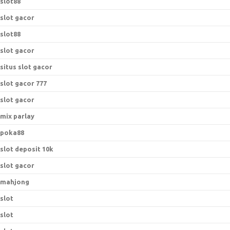
slot88
slot gacor
slot88
slot gacor
situs slot gacor
slot gacor 777
slot gacor
mix parlay
poka88
slot deposit 10k
slot gacor
mahjong
slot
slot