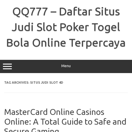
Skip
to
QQ777 – Daftar Situs
content
Judi Slot Poker Togel
Bola Online Terpercaya
Menu
TAG ARCHIVES:
SITUS JUDI SLOT 4D
MasterCard Online Casinos
Online: A Total Guide to Safe and
Secure Gaming