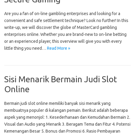
Are you a fan of on-line gambling enterprises and looking for a
convenient and safe settlement technique? Look no further! In this
write-up, we will discover the globe of MasterCard gambling
enterprises online. Whether you are brand-new to on-line betting
or an experienced player, this overview will give you with every
little thing you need…
Read More »
Sisi Menarik Bermain Judi Slot
Online
Bermain judi slot online memiliki banyak sisi menarik yang
membuatnya populer di kalangan pemain. Berikut adalah beberapa
aspek yang menonjol: 1. Kesederhanaan dan Kemudahan Bermain 2.
Visual dan Audio yang Menarik 3. Beragam Tema dan Fitur 4. Potensi
Kemenangan Besar 5. Bonus dan Promosi 6. Rasio Pembayaran