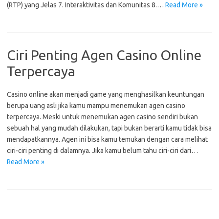
(RTP) yang Jelas 7. Interaktivitas dan Komunitas 8.…
Read More »
Ciri Penting Agen Casino Online
Terpercaya
Casino online akan menjadi game yang menghasilkan keuntungan
berupa uang asli jika kamu mampu menemukan agen casino
terpercaya. Meski untuk menemukan agen casino sendiri bukan
sebuah hal yang mudah dilakukan, tapi bukan berarti kamu tidak bisa
mendapatkannya. Agen ini bisa kamu temukan dengan cara melihat
ciri-ciri penting di dalamnya. Jika kamu belum tahu ciri-ciri dari…
Read More »