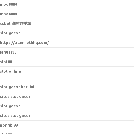
mpo8080
mpo8080
csbet 潮勝娛樂城
slot gacor
https://allenrothhq.com/
jaguar33
slot88
slot online
slot gacor hari ini
situs slot gacor
slot gacor
situs slot gacor
nongki99