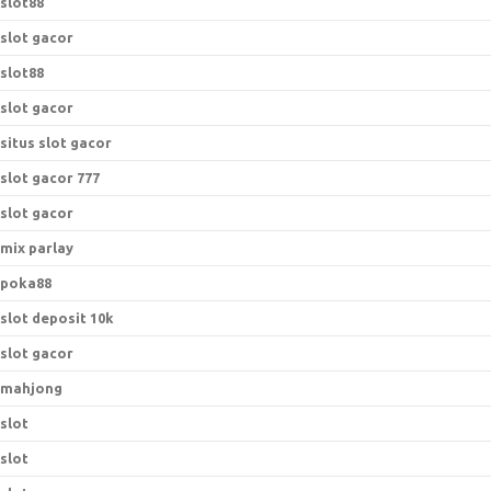
slot88
slot gacor
slot88
slot gacor
situs slot gacor
slot gacor 777
slot gacor
mix parlay
poka88
slot deposit 10k
slot gacor
mahjong
slot
slot