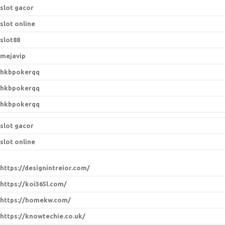
slot gacor
slot online
slot88
mejavip
hkbpokerqq
hkbpokerqq
hkbpokerqq
slot gacor
slot online
https://designintreior.com/
https://koi365l.com/
https://homekw.com/
https://knowtechie.co.uk/