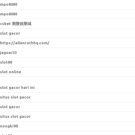
mpo8080
mpo8080
csbet 潮勝娛樂城
slot gacor
https://allenrothhq.com/
jaguar33
slot88
slot online
slot gacor hari ini
situs slot gacor
slot gacor
situs slot gacor
nongki99