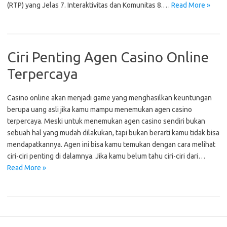
(RTP) yang Jelas 7. Interaktivitas dan Komunitas 8.…
Read More »
Ciri Penting Agen Casino Online
Terpercaya
Casino online akan menjadi game yang menghasilkan keuntungan
berupa uang asli jika kamu mampu menemukan agen casino
terpercaya. Meski untuk menemukan agen casino sendiri bukan
sebuah hal yang mudah dilakukan, tapi bukan berarti kamu tidak bisa
mendapatkannya. Agen ini bisa kamu temukan dengan cara melihat
ciri-ciri penting di dalamnya. Jika kamu belum tahu ciri-ciri dari…
Read More »