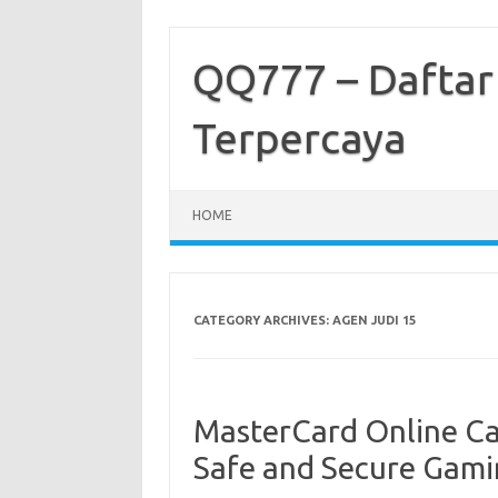
Skip
to
content
QQ777 – Daftar 
Terpercaya
HOME
CATEGORY ARCHIVES:
AGEN JUDI 15
MasterCard Online Cas
Safe and Secure Gam