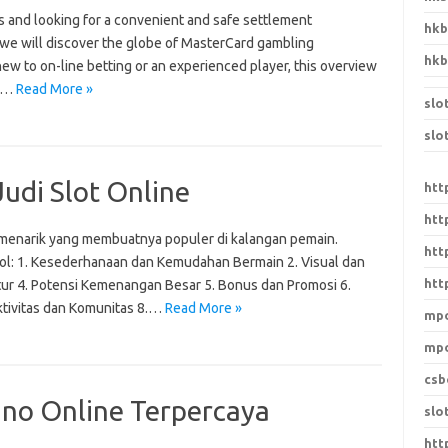
es and looking for a convenient and safe settlement
hk
, we will discover the globe of MasterCard gambling
hk
ew to on-line betting or an experienced player, this overview
ed…
Read More »
slo
slo
Judi Slot Online
htt
htt
si menarik yang membuatnya populer di kalangan pemain.
htt
ol: 1. Kesederhanaan dan Kemudahan Bermain 2. Visual dan
htt
ur 4. Potensi Kemenangan Besar 5. Bonus dan Promosi 6.
ktivitas dan Komunitas 8.…
Read More »
mp
mp
cs
ino Online Terpercaya
slo
htt