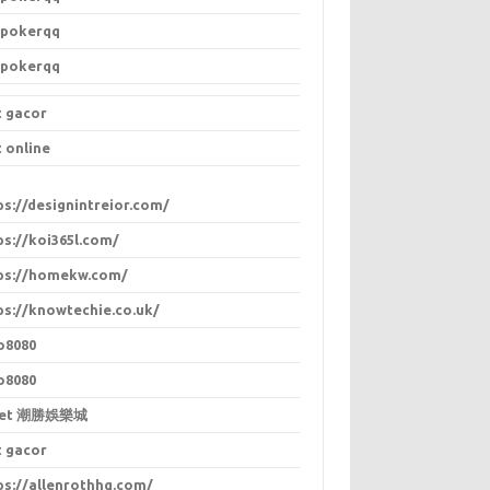
bpokerqq
bpokerqq
t gacor
t online
ps://designintreior.com/
ps://koi365l.com/
ps://homekw.com/
ps://knowtechie.co.uk/
o8080
o8080
bet 潮勝娛樂城
t gacor
ps://allenrothhq.com/