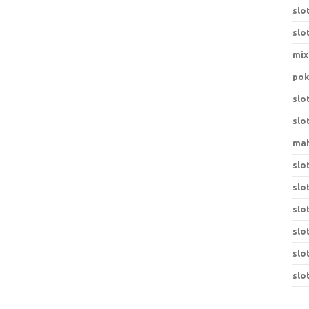
slo
slo
mix
pok
slo
slo
ma
slo
slo
slo
slo
slo
slo