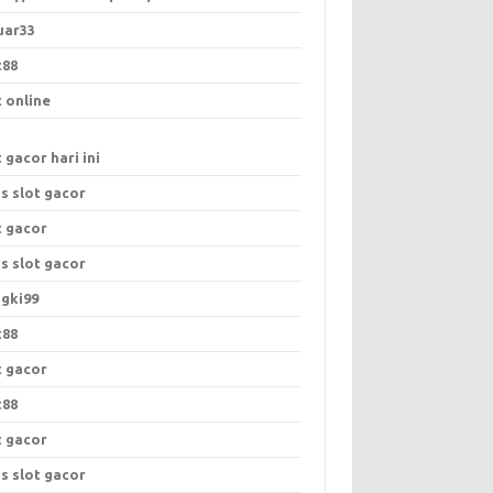
uar33
t88
t online
t gacor hari ini
us slot gacor
t gacor
us slot gacor
gki99
t88
t gacor
t88
t gacor
us slot gacor