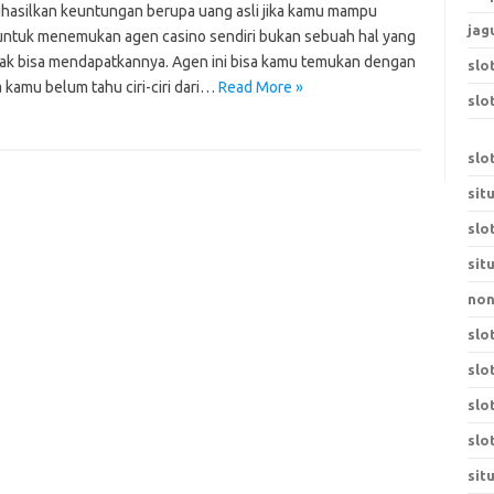
hasilkan keuntungan berupa uang asli jika kamu mampu
jag
untuk menemukan agen casino sendiri bukan sebuah hal yang
idak bisa mendapatkannya. Agen ini bisa kamu temukan dengan
slo
ka kamu belum tahu ciri-ciri dari…
Read More »
slo
slo
sit
slo
sit
non
slo
slo
slo
slo
sit