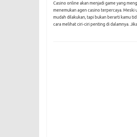
Casino online akan menjadi game yang meng
menemukan agen casino terpercaya. Meski 
mudah dilakukan, tapi bukan berarti kamu t
cara melihat ciri-ciri penting di dalamnya. Ji