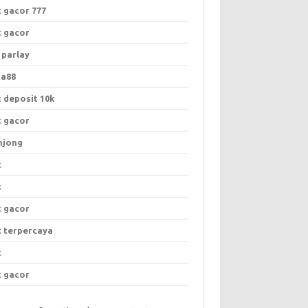
t gacor 777
t gacor
 parlay
a88
t deposit 10k
t gacor
hjong
t
t
t gacor
t terpercaya
t
t gacor