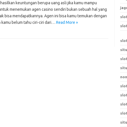
hasilkan keuntungan berupa uang asli jika kamu mampu
jag
untuk menemukan agen casino sendiri bukan sebuah hal yang
idak bisa mendapatkannya. Agen ini bisa kamu temukan dengan
slo
ka kamu belum tahu ciri-ciri dari…
Read More »
slo
slo
sit
slo
sit
non
slo
slo
slo
slo
sit