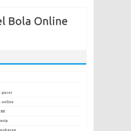
el Bola Online
t gacor
t online
t88
avip
bpokerqq