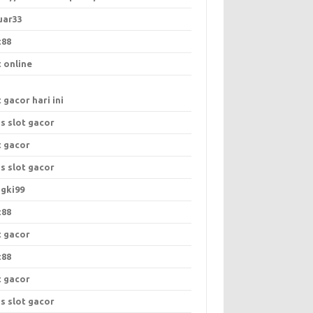
uar33
t88
t online
t gacor hari ini
us slot gacor
t gacor
us slot gacor
gki99
t88
t gacor
t88
t gacor
us slot gacor