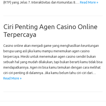
(RTP) yang Jelas 7. Interaktivitas dan Komunitas 8.…
Read More »
Ciri Penting Agen Casino Online
Terpercaya
Casino online akan menjadi game yang menghasilkan keuntungan
berupa uang asli jika kamu mampu menemukan agen casino
terpercaya. Meski untuk menemukan agen casino sendiri bukan
sebuah hal yang mudah dilakukan, tapi bukan berarti kamu tidak bisa
mendapatkannya. Agen ini bisa kamu temukan dengan cara melihat
ciri-ciri penting di dalamnya. Jika kamu belum tahu ciri-ciri dari…
Read More »