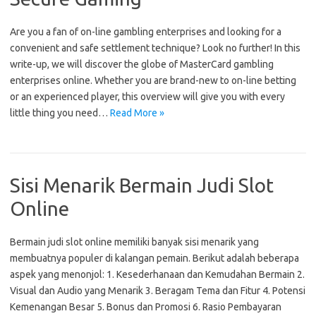
Are you a fan of on-line gambling enterprises and looking for a
convenient and safe settlement technique? Look no further! In this
write-up, we will discover the globe of MasterCard gambling
enterprises online. Whether you are brand-new to on-line betting
or an experienced player, this overview will give you with every
little thing you need…
Read More »
Sisi Menarik Bermain Judi Slot
Online
Bermain judi slot online memiliki banyak sisi menarik yang
membuatnya populer di kalangan pemain. Berikut adalah beberapa
aspek yang menonjol: 1. Kesederhanaan dan Kemudahan Bermain 2.
Visual dan Audio yang Menarik 3. Beragam Tema dan Fitur 4. Potensi
Kemenangan Besar 5. Bonus dan Promosi 6. Rasio Pembayaran