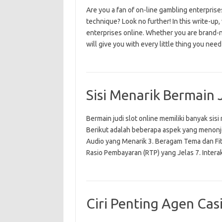
Are you a fan of on-line gambling enterpris
technique? Look no further! In this write-up
enterprises online. Whether you are brand-n
will give you with every little thing you ne
Sisi Menarik Bermain 
Bermain judi slot online memiliki banyak si
Berikut adalah beberapa aspek yang menonj
Audio yang Menarik 3. Beragam Tema dan Fit
Rasio Pembayaran (RTP) yang Jelas 7. Intera
Ciri Penting Agen Cas