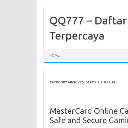
Skip
to
content
QQ777 – Daftar 
Terpercaya
HOME
CATEGORY ARCHIVES:
DEPOSIT PULSA 92
MasterCard Online Cas
Safe and Secure Gam