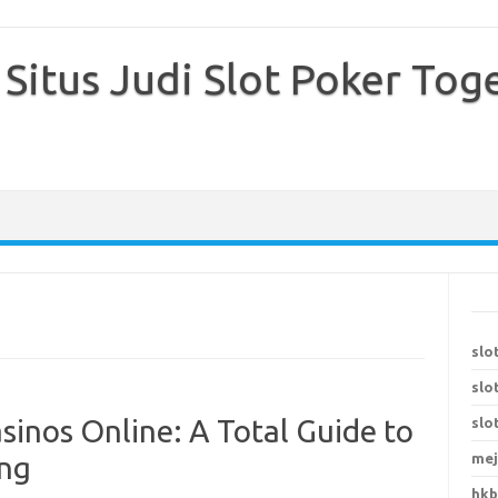
Situs Judi Slot Poker Tog
slo
slo
inos Online: A Total Guide to
slo
ing
mej
hk