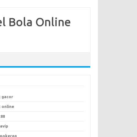
el Bola Online
t gacor
t online
t88
avip
bpokerqq