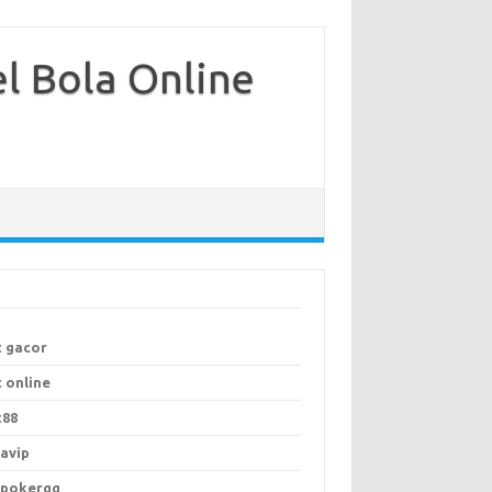
el Bola Online
t gacor
t online
t88
avip
bpokerqq