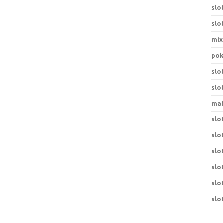
slo
slo
mix
pok
slo
slo
ma
slo
slo
slo
slo
slo
slo