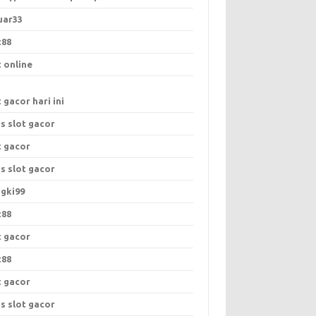
uar33
t88
t online
t gacor hari ini
us slot gacor
t gacor
us slot gacor
gki99
t88
t gacor
t88
t gacor
us slot gacor