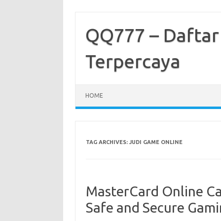
Skip
to
content
QQ777 – Daftar 
Terpercaya
HOME
TAG ARCHIVES:
JUDI GAME ONLINE
MasterCard Online Cas
Safe and Secure Gam