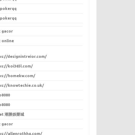
bpokerqq
bpokerqq
t gacor
t online
ps://designintreior.com/
ps://koi365l.com/
ps://homekw.com/
ps://knowtechie.co.uk/
o8080
o8080
bet 潮勝娛樂城
t gacor
ps://allenrothhq.com/