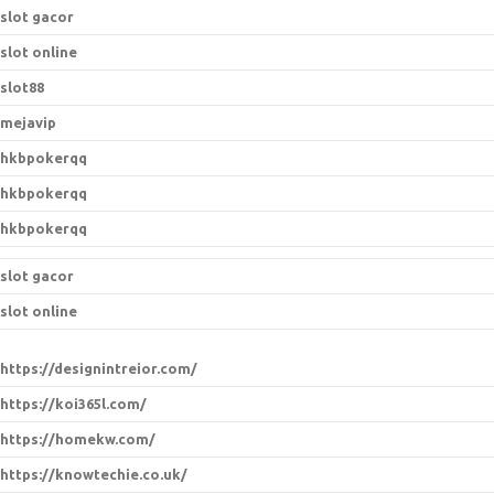
slot gacor
slot online
slot88
mejavip
hkbpokerqq
hkbpokerqq
hkbpokerqq
slot gacor
slot online
https://designintreior.com/
https://koi365l.com/
https://homekw.com/
https://knowtechie.co.uk/