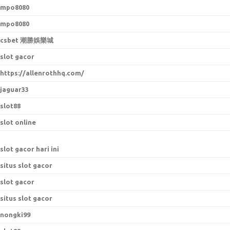
mpo8080
mpo8080
csbet 潮勝娛樂城
slot gacor
https://allenrothhq.com/
jaguar33
slot88
slot online
slot gacor hari ini
situs slot gacor
slot gacor
situs slot gacor
nongki99