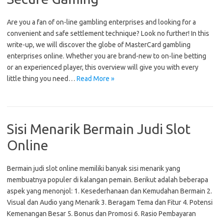
Are you a fan of on-line gambling enterprises and looking for a
convenient and safe settlement technique? Look no further! In this
write-up, we will discover the globe of MasterCard gambling
enterprises online. Whether you are brand-new to on-line betting
or an experienced player, this overview will give you with every
little thing you need…
Read More »
Sisi Menarik Bermain Judi Slot
Online
Bermain judi slot online memiliki banyak sisi menarik yang
membuatnya populer di kalangan pemain. Berikut adalah beberapa
aspek yang menonjol: 1. Kesederhanaan dan Kemudahan Bermain 2.
Visual dan Audio yang Menarik 3. Beragam Tema dan Fitur 4. Potensi
Kemenangan Besar 5. Bonus dan Promosi 6. Rasio Pembayaran