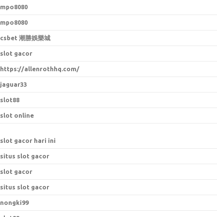
mpo8080
mpo8080
csbet 潮勝娛樂城
slot gacor
https://allenrothhq.com/
jaguar33
slot88
slot online
slot gacor hari ini
situs slot gacor
slot gacor
situs slot gacor
nongki99