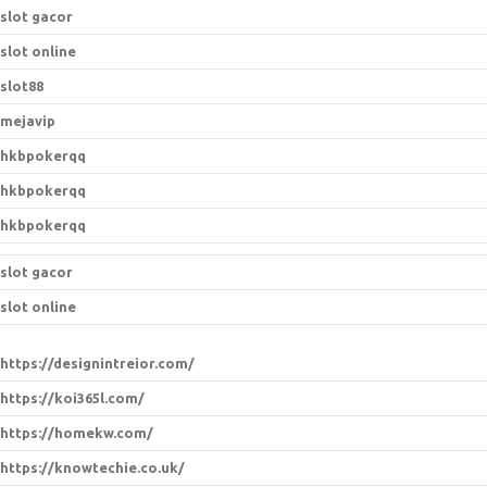
slot gacor
slot online
slot88
mejavip
hkbpokerqq
hkbpokerqq
hkbpokerqq
slot gacor
slot online
https://designintreior.com/
https://koi365l.com/
https://homekw.com/
https://knowtechie.co.uk/