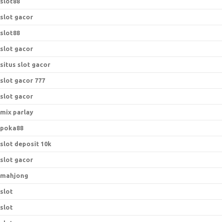
slot88
slot gacor
slot88
slot gacor
situs slot gacor
slot gacor 777
slot gacor
mix parlay
poka88
slot deposit 10k
slot gacor
mahjong
slot
slot