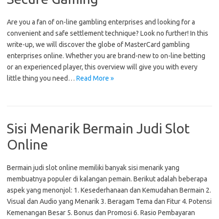
Are you a fan of on-line gambling enterprises and looking for a
convenient and safe settlement technique? Look no further! In this
write-up, we will discover the globe of MasterCard gambling
enterprises online. Whether you are brand-new to on-line betting
or an experienced player, this overview will give you with every
little thing you need…
Read More »
Sisi Menarik Bermain Judi Slot
Online
Bermain judi slot online memiliki banyak sisi menarik yang
membuatnya populer di kalangan pemain. Berikut adalah beberapa
aspek yang menonjol: 1. Kesederhanaan dan Kemudahan Bermain 2.
Visual dan Audio yang Menarik 3. Beragam Tema dan Fitur 4. Potensi
Kemenangan Besar 5. Bonus dan Promosi 6. Rasio Pembayaran