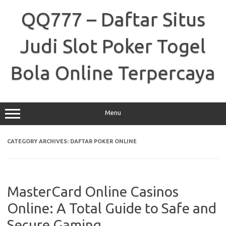
Skip
to
QQ777 – Daftar Situs
content
Judi Slot Poker Togel
Bola Online Terpercaya
Menu
CATEGORY ARCHIVES:
DAFTAR POKER ONLINE
MasterCard Online Casinos
Online: A Total Guide to Safe and
Secure Gaming