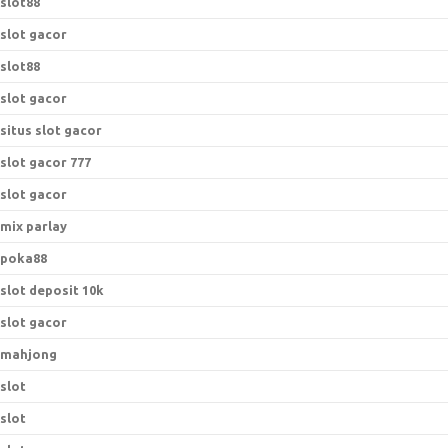
slot88
slot gacor
slot88
slot gacor
situs slot gacor
slot gacor 777
slot gacor
mix parlay
poka88
slot deposit 10k
slot gacor
mahjong
slot
slot