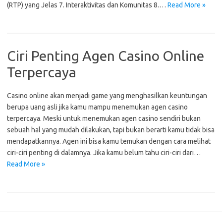
(RTP) yang Jelas 7. Interaktivitas dan Komunitas 8.…
Read More »
Ciri Penting Agen Casino Online
Terpercaya
Casino online akan menjadi game yang menghasilkan keuntungan
berupa uang asli jika kamu mampu menemukan agen casino
terpercaya. Meski untuk menemukan agen casino sendiri bukan
sebuah hal yang mudah dilakukan, tapi bukan berarti kamu tidak bisa
mendapatkannya. Agen ini bisa kamu temukan dengan cara melihat
ciri-ciri penting di dalamnya. Jika kamu belum tahu ciri-ciri dari…
Read More »