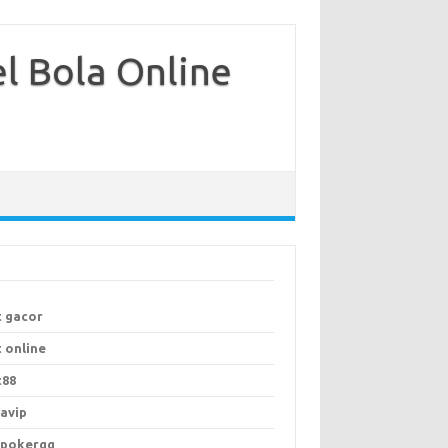
el Bola Online
t gacor
t online
t88
avip
bpokerqq