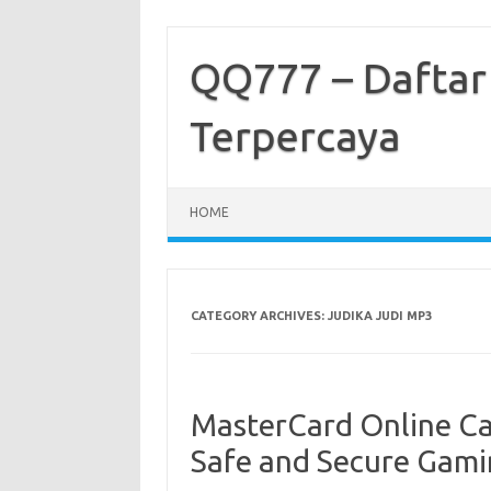
Skip
to
content
QQ777 – Daftar 
Terpercaya
HOME
CATEGORY ARCHIVES:
JUDIKA JUDI MP3
MasterCard Online Cas
Safe and Secure Gam