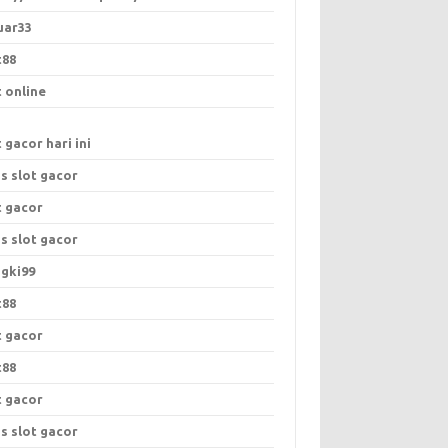
uar33
t88
t online
t gacor hari ini
us slot gacor
t gacor
us slot gacor
gki99
t88
t gacor
t88
t gacor
us slot gacor