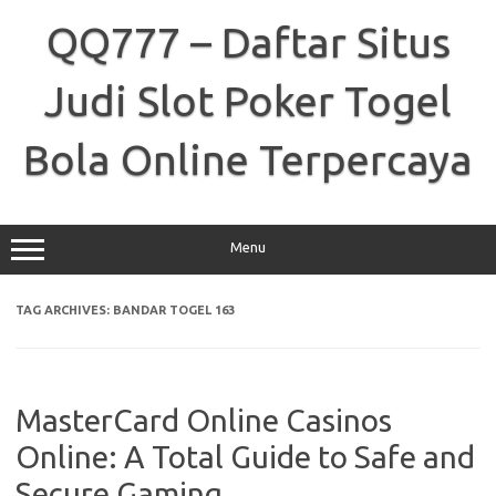
Skip
to
QQ777 – Daftar Situs
content
Judi Slot Poker Togel
Bola Online Terpercaya
Menu
TAG ARCHIVES:
BANDAR TOGEL 163
MasterCard Online Casinos
Online: A Total Guide to Safe and
Secure Gaming