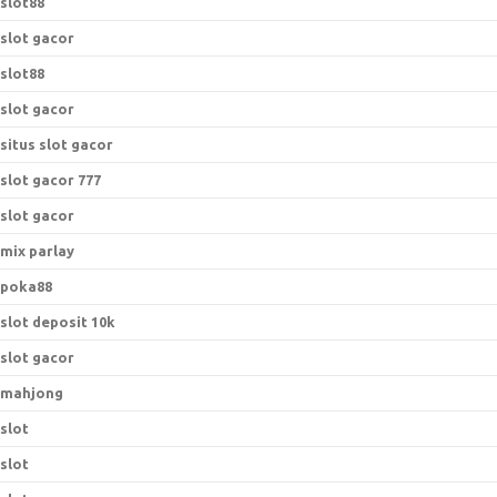
slot88
slot gacor
slot88
slot gacor
situs slot gacor
slot gacor 777
slot gacor
mix parlay
poka88
slot deposit 10k
slot gacor
mahjong
slot
slot