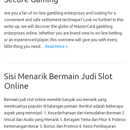
Are you a fan of on-line gambling enterprises and looking for a
convenient and safe settlement technique? Look no further! In this
write-up, we will discover the globe of MasterCard gambling
enterprises online. Whether you are brand-new to on-line betting
or an experienced player, this overview will give you with every
little thing you need…
Read More »
Sisi Menarik Bermain Judi Slot
Online
Bermain judi slot online memiliki banyak sisi menarik yang
membuatnya populer di kalangan pemain. Berikut adalah beberapa
aspek yang menonjol: 1. Kesederhanaan dan Kemudahan Bermain 2.
Visual dan Audio yang Menarik 3. Beragam Tema dan Fitur 4. Potensi
Kemenangan Besar 5. Bonus dan Promosi 6. Rasio Pembayaran