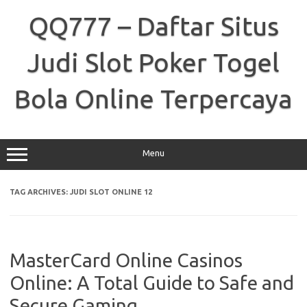
Skip
to
QQ777 – Daftar Situs
content
Judi Slot Poker Togel
Bola Online Terpercaya
Menu
TAG ARCHIVES:
JUDI SLOT ONLINE 12
MasterCard Online Casinos
Online: A Total Guide to Safe and
Secure Gaming