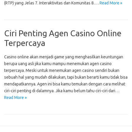
(RTP) yang Jelas 7. Interaktivitas dan Komunitas 8.…
Read More »
Ciri Penting Agen Casino Online
Terpercaya
Casino online akan menjadi game yang menghasilkan keuntungan
berupa uang asli jika kamu mampu menemukan agen casino
terpercaya. Meski untuk menemukan agen casino sendiri bukan
sebuah hal yang mudah dilakukan, tapi bukan berarti kamu tidak bisa
mendapatkannya. Agen ini bisa kamu temukan dengan cara melihat
ciri-ciri penting di dalamnya. Jika kamu belum tahu ciri-ciri dari…
Read More »