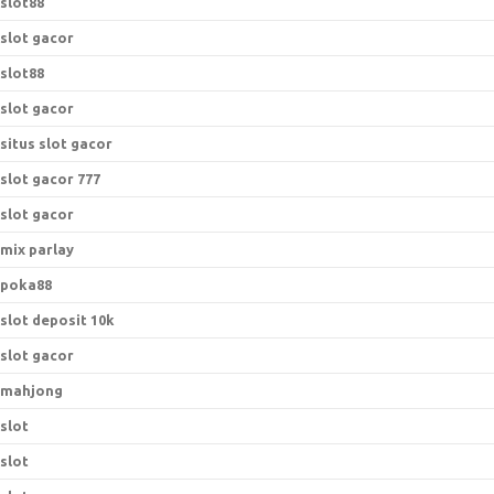
slot88
slot gacor
slot88
slot gacor
situs slot gacor
slot gacor 777
slot gacor
mix parlay
poka88
slot deposit 10k
slot gacor
mahjong
slot
slot