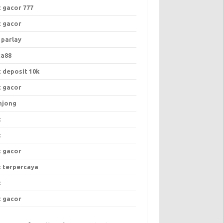
t gacor 777
t gacor
 parlay
a88
t deposit 10k
t gacor
hjong
t
t
t gacor
t terpercaya
t
t gacor