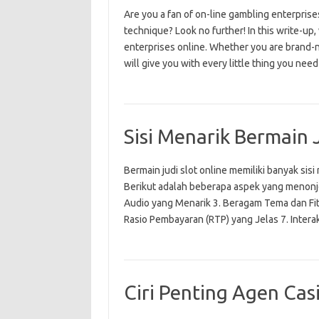
Are you a fan of on-line gambling enterpris
technique? Look no further! In this write-up
enterprises online. Whether you are brand-n
will give you with every little thing you ne
Sisi Menarik Bermain 
Bermain judi slot online memiliki banyak si
Berikut adalah beberapa aspek yang menonj
Audio yang Menarik 3. Beragam Tema dan Fit
Rasio Pembayaran (RTP) yang Jelas 7. Intera
Ciri Penting Agen Cas