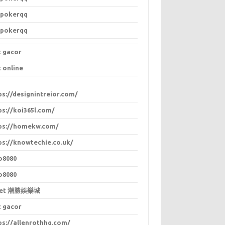
bpokerqq
bpokerqq
t gacor
t online
ps://designintreior.com/
ps://koi365l.com/
ps://homekw.com/
ps://knowtechie.co.uk/
o8080
o8080
bet 潮勝娛樂城
t gacor
ps://allenrothhq.com/