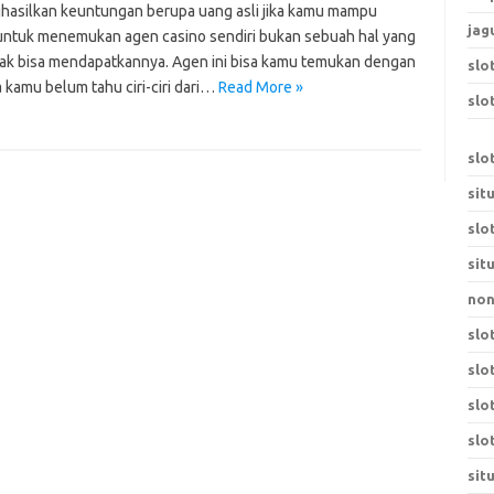
hasilkan keuntungan berupa uang asli jika kamu mampu
jag
untuk menemukan agen casino sendiri bukan sebuah hal yang
idak bisa mendapatkannya. Agen ini bisa kamu temukan dengan
slo
ka kamu belum tahu ciri-ciri dari…
Read More »
slo
slo
sit
slo
sit
non
slo
slo
slo
slo
sit