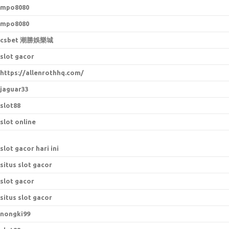
mpo8080
mpo8080
csbet 潮勝娛樂城
slot gacor
https://allenrothhq.com/
jaguar33
slot88
slot online
slot gacor hari ini
situs slot gacor
slot gacor
situs slot gacor
nongki99