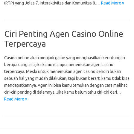
(RTP) yang Jelas 7. Interaktivitas dan Komunitas 8.…
Read More »
Ciri Penting Agen Casino Online
Terpercaya
Casino online akan menjadi game yang menghasilkan keuntungan
berupa uang asli jika kamu mampu menemukan agen casino
terpercaya. Meski untuk menemukan agen casino sendiri bukan
sebuah hal yang mudah dilakukan, tapi bukan berarti kamu tidak bisa
mendapatkannya. Agen ini bisa kamu temukan dengan cara melihat
ciri-ciri penting di dalamnya. Jika kamu belum tahu ciri-ciri dari…
Read More »