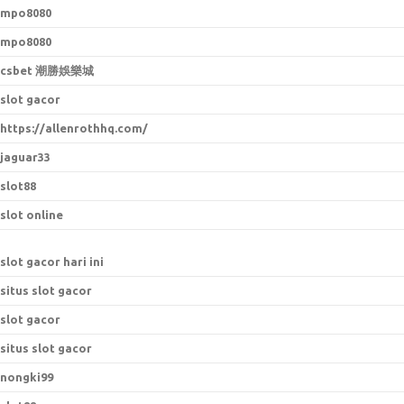
mpo8080
mpo8080
csbet 潮勝娛樂城
slot gacor
https://allenrothhq.com/
jaguar33
slot88
slot online
slot gacor hari ini
situs slot gacor
slot gacor
situs slot gacor
nongki99