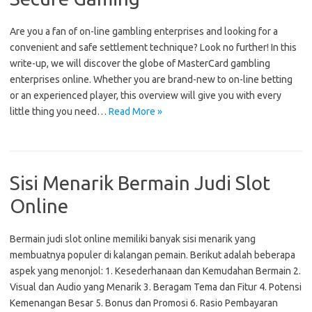
Are you a fan of on-line gambling enterprises and looking for a
convenient and safe settlement technique? Look no further! In this
write-up, we will discover the globe of MasterCard gambling
enterprises online. Whether you are brand-new to on-line betting
or an experienced player, this overview will give you with every
little thing you need…
Read More »
Sisi Menarik Bermain Judi Slot
Online
Bermain judi slot online memiliki banyak sisi menarik yang
membuatnya populer di kalangan pemain. Berikut adalah beberapa
aspek yang menonjol: 1. Kesederhanaan dan Kemudahan Bermain 2.
Visual dan Audio yang Menarik 3. Beragam Tema dan Fitur 4. Potensi
Kemenangan Besar 5. Bonus dan Promosi 6. Rasio Pembayaran