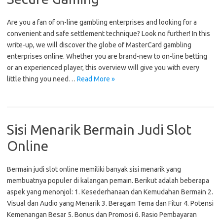
Are you a fan of on-line gambling enterprises and looking for a
convenient and safe settlement technique? Look no further! In this
write-up, we will discover the globe of MasterCard gambling
enterprises online. Whether you are brand-new to on-line betting
or an experienced player, this overview will give you with every
little thing you need…
Read More »
Sisi Menarik Bermain Judi Slot
Online
Bermain judi slot online memiliki banyak sisi menarik yang
membuatnya populer di kalangan pemain. Berikut adalah beberapa
aspek yang menonjol: 1. Kesederhanaan dan Kemudahan Bermain 2.
Visual dan Audio yang Menarik 3. Beragam Tema dan Fitur 4. Potensi
Kemenangan Besar 5. Bonus dan Promosi 6. Rasio Pembayaran