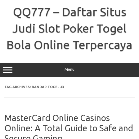
Skip
to
QQ777 – Daftar Situs
content
Judi Slot Poker Togel
Bola Online Terpercaya
Menu
TAG ARCHIVES:
BANDAR TOGEL 43
MasterCard Online Casinos
Online: A Total Guide to Safe and
Secure Gaming