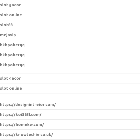
slot gacor
slot online
slot88
mejavip
hkbpokerqq
hkbpokerqq
hkbpokerqq
slot gacor
slot online
https://designintreior.com/
https://koi365l.com/
https://homekw.com/
https://knowtechie.co.uk/