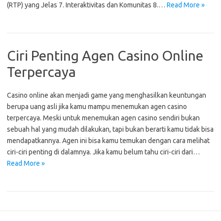
(RTP) yang Jelas 7. Interaktivitas dan Komunitas 8.…
Read More »
Ciri Penting Agen Casino Online
Terpercaya
Casino online akan menjadi game yang menghasilkan keuntungan
berupa uang asli jika kamu mampu menemukan agen casino
terpercaya. Meski untuk menemukan agen casino sendiri bukan
sebuah hal yang mudah dilakukan, tapi bukan berarti kamu tidak bisa
mendapatkannya. Agen ini bisa kamu temukan dengan cara melihat
ciri-ciri penting di dalamnya. Jika kamu belum tahu ciri-ciri dari…
Read More »