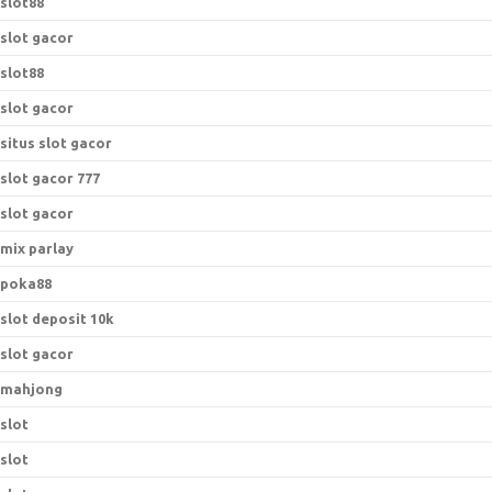
slot88
slot gacor
slot88
slot gacor
situs slot gacor
slot gacor 777
slot gacor
mix parlay
poka88
slot deposit 10k
slot gacor
mahjong
slot
slot