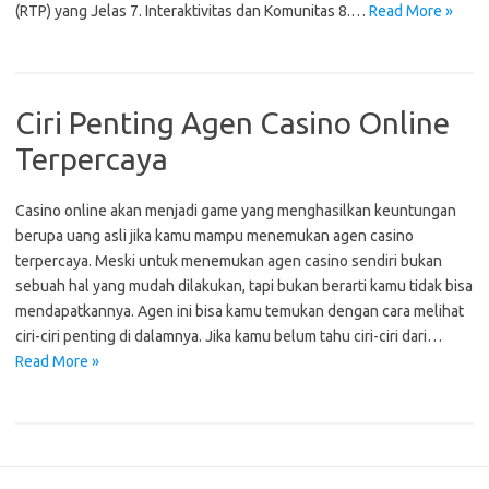
(RTP) yang Jelas 7. Interaktivitas dan Komunitas 8.…
Read More »
Ciri Penting Agen Casino Online
Terpercaya
Casino online akan menjadi game yang menghasilkan keuntungan
berupa uang asli jika kamu mampu menemukan agen casino
terpercaya. Meski untuk menemukan agen casino sendiri bukan
sebuah hal yang mudah dilakukan, tapi bukan berarti kamu tidak bisa
mendapatkannya. Agen ini bisa kamu temukan dengan cara melihat
ciri-ciri penting di dalamnya. Jika kamu belum tahu ciri-ciri dari…
Read More »