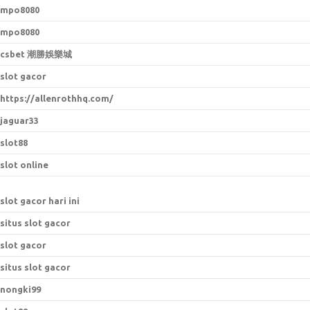
mpo8080
mpo8080
csbet 潮勝娛樂城
slot gacor
https://allenrothhq.com/
jaguar33
slot88
slot online
slot gacor hari ini
situs slot gacor
slot gacor
situs slot gacor
nongki99