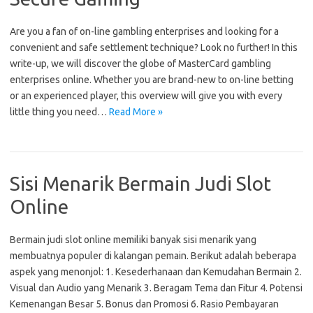
Are you a fan of on-line gambling enterprises and looking for a
convenient and safe settlement technique? Look no further! In this
write-up, we will discover the globe of MasterCard gambling
enterprises online. Whether you are brand-new to on-line betting
or an experienced player, this overview will give you with every
little thing you need…
Read More »
Sisi Menarik Bermain Judi Slot
Online
Bermain judi slot online memiliki banyak sisi menarik yang
membuatnya populer di kalangan pemain. Berikut adalah beberapa
aspek yang menonjol: 1. Kesederhanaan dan Kemudahan Bermain 2.
Visual dan Audio yang Menarik 3. Beragam Tema dan Fitur 4. Potensi
Kemenangan Besar 5. Bonus dan Promosi 6. Rasio Pembayaran