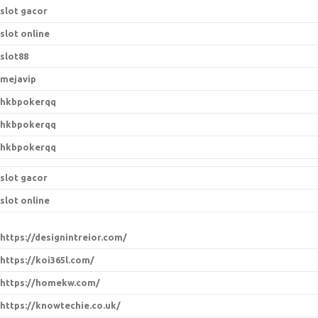
slot gacor
slot online
slot88
mejavip
hkbpokerqq
hkbpokerqq
hkbpokerqq
slot gacor
slot online
https://designintreior.com/
https://koi365l.com/
https://homekw.com/
https://knowtechie.co.uk/