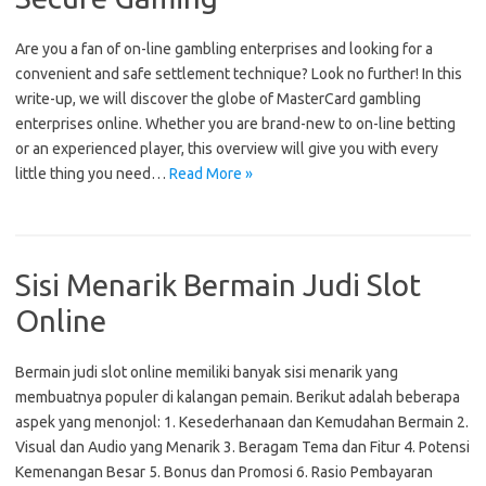
Are you a fan of on-line gambling enterprises and looking for a
convenient and safe settlement technique? Look no further! In this
write-up, we will discover the globe of MasterCard gambling
enterprises online. Whether you are brand-new to on-line betting
or an experienced player, this overview will give you with every
little thing you need…
Read More »
Sisi Menarik Bermain Judi Slot
Online
Bermain judi slot online memiliki banyak sisi menarik yang
membuatnya populer di kalangan pemain. Berikut adalah beberapa
aspek yang menonjol: 1. Kesederhanaan dan Kemudahan Bermain 2.
Visual dan Audio yang Menarik 3. Beragam Tema dan Fitur 4. Potensi
Kemenangan Besar 5. Bonus dan Promosi 6. Rasio Pembayaran