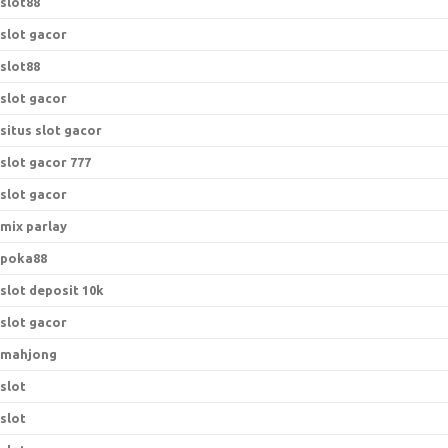
slot88
slot gacor
slot88
slot gacor
situs slot gacor
slot gacor 777
slot gacor
mix parlay
poka88
slot deposit 10k
slot gacor
mahjong
slot
slot