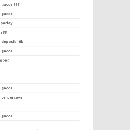
t gacor 777
t gacor
 parlay
a88
t deposit 10k
t gacor
hjong
t
t
t gacor
t terpercaya
t
t gacor