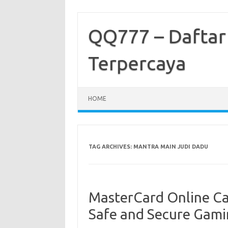
Skip
to
content
QQ777 – Daftar 
Terpercaya
HOME
TAG ARCHIVES:
MANTRA MAIN JUDI DADU
MasterCard Online Cas
Safe and Secure Gam