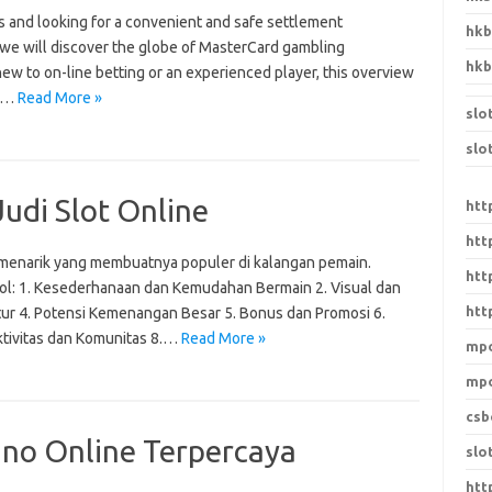
es and looking for a convenient and safe settlement
hk
, we will discover the globe of MasterCard gambling
hk
ew to on-line betting or an experienced player, this overview
ed…
Read More »
slo
slo
Judi Slot Online
htt
htt
si menarik yang membuatnya populer di kalangan pemain.
htt
ol: 1. Kesederhanaan dan Kemudahan Bermain 2. Visual dan
htt
ur 4. Potensi Kemenangan Besar 5. Bonus dan Promosi 6.
ktivitas dan Komunitas 8.…
Read More »
mp
mp
cs
ino Online Terpercaya
slo
htt