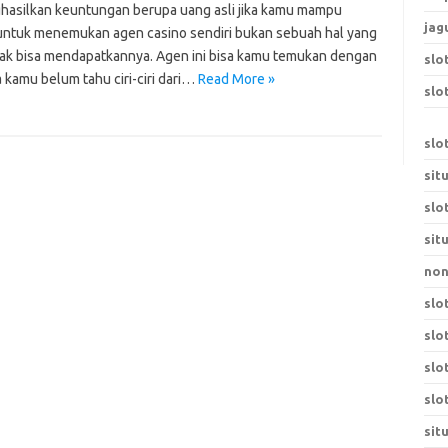
hasilkan keuntungan berupa uang asli jika kamu mampu
jag
untuk menemukan agen casino sendiri bukan sebuah hal yang
idak bisa mendapatkannya. Agen ini bisa kamu temukan dengan
slo
ka kamu belum tahu ciri-ciri dari…
Read More »
slo
slo
sit
slo
sit
non
slo
slo
slo
slo
sit