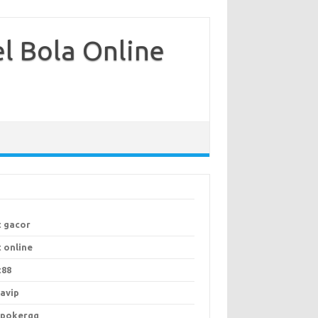
el Bola Online
t gacor
t online
t88
avip
bpokerqq