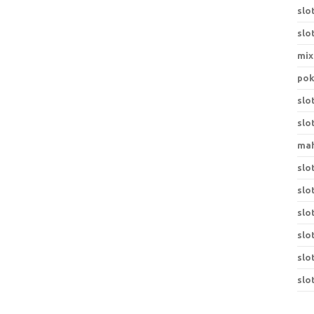
slo
slo
mix
pok
slo
slo
ma
slo
slo
slo
slo
slo
slo