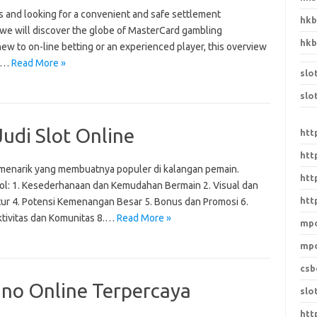
es and looking for a convenient and safe settlement
hk
, we will discover the globe of MasterCard gambling
hk
ew to on-line betting or an experienced player, this overview
ed…
Read More »
slo
slo
Judi Slot Online
htt
htt
si menarik yang membuatnya populer di kalangan pemain.
htt
ol: 1. Kesederhanaan dan Kemudahan Bermain 2. Visual dan
htt
ur 4. Potensi Kemenangan Besar 5. Bonus dan Promosi 6.
ktivitas dan Komunitas 8.…
Read More »
mp
mp
cs
ino Online Terpercaya
slo
htt