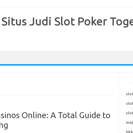
Situs Judi Slot Poker Tog
slo
slo
inos Online: A Total Guide to
slo
ing
mej
hk