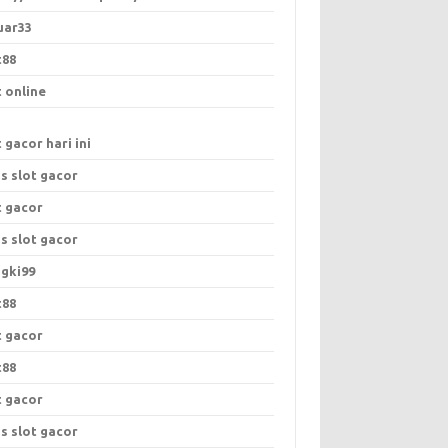
uar33
t88
t online
t gacor hari ini
us slot gacor
t gacor
us slot gacor
gki99
t88
t gacor
t88
t gacor
us slot gacor