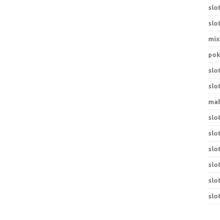
slo
slo
mix
pok
slo
slo
ma
slo
slo
slo
slo
slo
slo