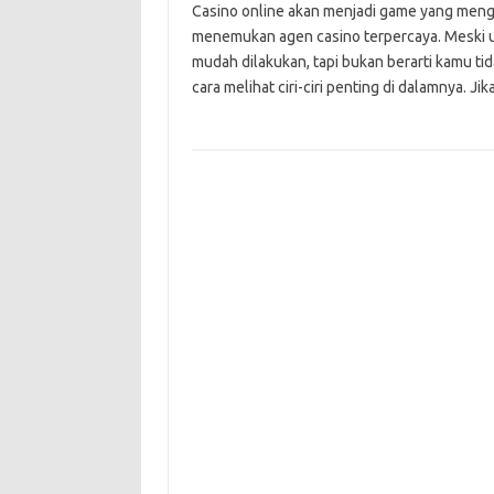
Casino online akan menjadi game yang meng
menemukan agen casino terpercaya. Meski 
mudah dilakukan, tapi bukan berarti kamu t
cara melihat ciri-ciri penting di dalamnya. Ji