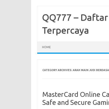
Skip
to
content
QQ777 – Daftar 
Terpercaya
HOME
CATEGORY ARCHIVES:
ARAH MAIN JUDI BERDAS
MasterCard Online Cas
Safe and Secure Gam