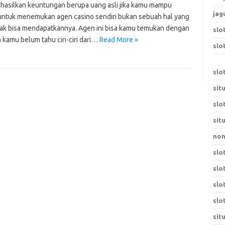
hasilkan keuntungan berupa uang asli jika kamu mampu
jag
untuk menemukan agen casino sendiri bukan sebuah hal yang
idak bisa mendapatkannya. Agen ini bisa kamu temukan dengan
slo
ka kamu belum tahu ciri-ciri dari…
Read More »
slo
slo
sit
slo
sit
non
slo
slo
slo
slo
sit