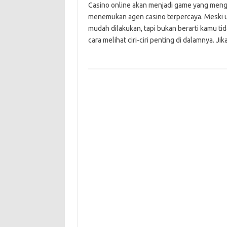
Casino online akan menjadi game yang meng
menemukan agen casino terpercaya. Meski 
mudah dilakukan, tapi bukan berarti kamu t
cara melihat ciri-ciri penting di dalamnya. Ji