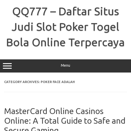
Skip
to
QQ777 – Daftar Situs
content
Judi Slot Poker Togel
Bola Online Terpercaya
Menu
CATEGORY ARCHIVES:
POKER FACE ADALAH
MasterCard Online Casinos
Online: A Total Guide to Safe and
Secure Gaming